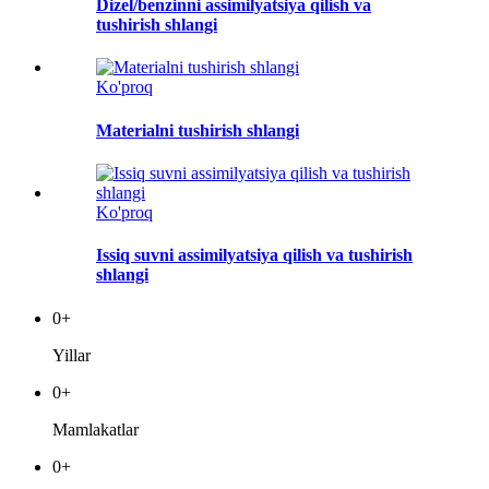
Dizel/benzinni assimilyatsiya qilish va
tushirish shlangi
Ko'proq
Materialni tushirish shlangi
Ko'proq
Issiq suvni assimilyatsiya qilish va tushirish
shlangi
0
+
Yillar
0
+
Mamlakatlar
0
+