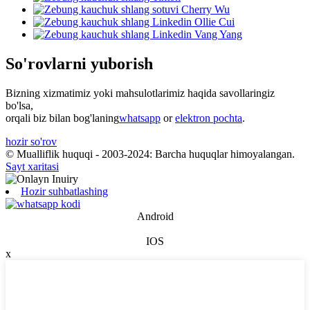
So'rovlarni yuborish
Bizning xizmatimiz yoki mahsulotlarimiz haqida savollaringiz
bo'lsa,
orqali biz bilan bog'laning
whatsapp
or
elektron pochta
.
hozir so'rov
© Mualliflik huquqi - 2003-2024: Barcha huquqlar himoyalangan.
Sayt xaritasi
Hozir suhbatlashing
Android
IOS
x