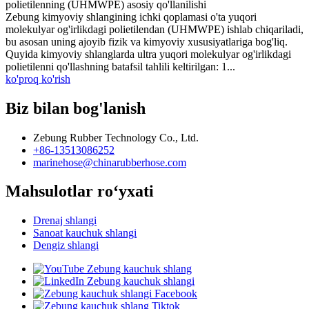
polietilenning (UHMWPE) asosiy qo'llanilishi
Zebung kimyoviy shlangining ichki qoplamasi o'ta yuqori
molekulyar og'irlikdagi polietilendan (UHMWPE) ishlab chiqariladi,
bu asosan uning ajoyib fizik va kimyoviy xususiyatlariga bog'liq.
Quyida kimyoviy shlanglarda ultra yuqori molekulyar og'irlikdagi
polietilenni qo'llashning batafsil tahlili keltirilgan: 1...
ko'proq ko'rish
Biz bilan bog'lanish
Zebung Rubber Technology Co., Ltd.
+86-13513086252
marinehose@chinarubberhose.com
Mahsulotlar roʻyxati
Drenaj shlangi
Sanoat kauchuk shlangi
Dengiz shlangi