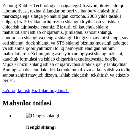
Zebung Rubber Technology - o'ziga tegishli zavod, ilmiy tadqiqot
laboratoriyasi, rezina shlanglar ombori va banbury aralashtirish
markaziga ega sifatga yo'naltirilgan korxona. 2003-yilda tashkil
etilgan, biz 20 yildan ortiq rezina shlangni loyihalash va ishlab
chiqarish tajribasiga egamiz. Biz turli xil kauchuk shlang
mahsulotlarini ishlab chiqaramiz, jumladan, sanoat shlangi,
chuqurlash shlangi va dengiz shlangi. Dengiz suzuvchi shlangi, suv
osti shlangi, dock shlangi va STS shlangi bizning mustaqil tadqiqot
va ishlanma qobiliyatimizni to'liq namoyish etadigan muhim
mahsulotlardir. Zebungning asosiy texnologiyasi shlang tuzilishi,
kauchuk formulasi va ishlab chiqarish texnologiyasiga bog'liq.
Mijozlar bizni shlang ishlab chiqaruvchisi sifatida qat'iy tanlaydilar.
Buning sababi shundaki, bizda mukammal xizmat ko'rsatish va to'liq
sanoat zanjiri mavjud: dizayn, ishlab chiqarish, tekshirish va etkazib
berish.
ko'proq ko'rish
Biz bilan bog'lanish
Mahsulot toifasi
Dengiz shlangi