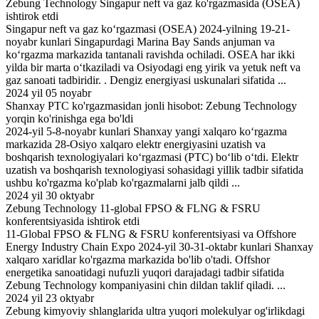
Zebung Technology Singapur neft va gaz ko'rgazmasida (OSEA)
ishtirok etdi
Singapur neft va gaz ko‘rgazmasi (OSEA) 2024-yilning 19-21-
noyabr kunlari Singapurdagi Marina Bay Sands anjuman va
ko‘rgazma markazida tantanali ravishda ochiladi. OSEA har ikki
yilda bir marta o‘tkaziladi va Osiyodagi eng yirik va yetuk neft va
gaz sanoati tadbiridir. . Dengiz energiyasi uskunalari sifatida ...
2024 yil 05 noyabr
Shanxay PTC ko'rgazmasidan jonli hisobot: Zebung Technology
yorqin ko'rinishga ega bo'ldi
2024-yil 5-8-noyabr kunlari Shanxay yangi xalqaro ko‘rgazma
markazida 28-Osiyo xalqaro elektr energiyasini uzatish va
boshqarish texnologiyalari ko‘rgazmasi (PTC) bo‘lib o‘tdi. Elektr
uzatish va boshqarish texnologiyasi sohasidagi yillik tadbir sifatida
ushbu ko'rgazma ko'plab ko'rgazmalarni jalb qildi ...
2024 yil 30 oktyabr
Zebung Technology 11-global FPSO & FLNG & FSRU
konferentsiyasida ishtirok etdi
11-Global FPSO & FLNG & FSRU konferentsiyasi va Offshore
Energy Industry Chain Expo 2024-yil 30-31-oktabr kunlari Shanxay
xalqaro xaridlar ko'rgazma markazida bo'lib o'tadi. Offshor
energetika sanoatidagi nufuzli yuqori darajadagi tadbir sifatida
Zebung Technology kompaniyasini chin dildan taklif qiladi. ...
2024 yil 23 oktyabr
Zebung kimyoviy shlanglarida ultra yuqori molekulyar og'irlikdagi