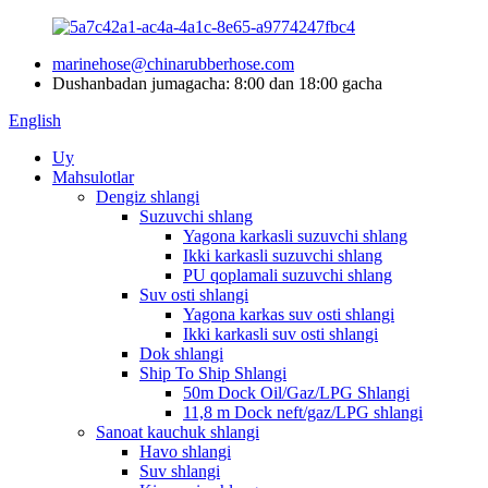
marinehose@chinarubberhose.com
Dushanbadan jumagacha: 8:00 dan 18:00 gacha
English
Uy
Mahsulotlar
Dengiz shlangi
Suzuvchi shlang
Yagona karkasli suzuvchi shlang
Ikki karkasli suzuvchi shlang
PU qoplamali suzuvchi shlang
Suv osti shlangi
Yagona karkas suv osti shlangi
Ikki karkasli suv osti shlangi
Dok shlangi
Ship To Ship Shlangi
50m Dock Oil/Gaz/LPG Shlangi
11,8 m Dock neft/gaz/LPG shlangi
Sanoat kauchuk shlangi
Havo shlangi
Suv shlangi