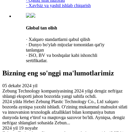
· Qattiq sifat nazorati
· Xavfsiz va yashil ishlab chiqarish
Global tan olish
· Xalqaro standartlarni qabul qilish
· Dunyo bo'ylab mijozlar tomonidan qat'iy
tanlangan
· ISO, BV va boshqalar kabi ishonchli
sertifikatlar.
Bizning eng so'nggi ma'lumotlarimiz
05 dekabr 2024 yil
Zebung Technology kompaniyasining 2024 yilgi dengiz neft/gaz
shlangi eksporti jahon bozorida yangi sahifa ochdi.
2024 yilda Hebei Zebung Plastic Technology Co., Ltd xalqaro
bozorda ayniqsa yaxshi ishladi. O'zining mukammal mahsulot sifati
va innovatsion texnologik afzalliklari bilan kompaniya butun
dunyoda keng e'tirof va maqtovga sazovor bo'ldi. Ayniqsa, dengiz
neft/gaz shlanglari sohasida Zebun...
2024 yil 19 noyabr