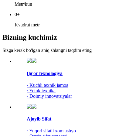
Metr/kun
0
+
Kvadrat metr
Bizning kuchimiz
Sizga kerak bo'lgan aniq shlangni taqdim eting
Ilg'or texnologiya
· Kuchli texnik jamoa
· Yetuk texnika
· Doimiy innovatsiyalar
Ajoyib Sifat
· Yuqori sifatli xom ashyo