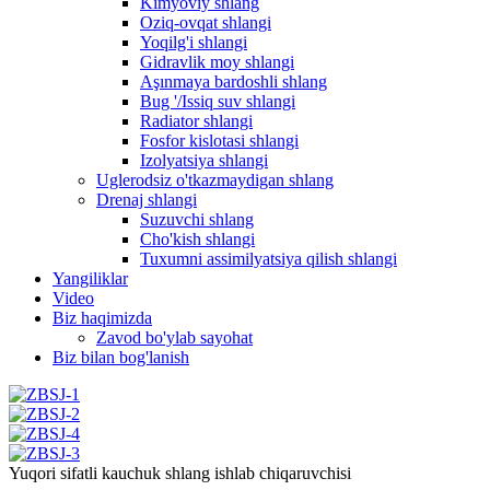
Kimyoviy shlang
Oziq-ovqat shlangi
Yoqilg'i shlangi
Gidravlik moy shlangi
Aşınmaya bardoshli shlang
Bug '/Issiq suv shlangi
Radiator shlangi
Fosfor kislotasi shlangi
Izolyatsiya shlangi
Uglerodsiz o'tkazmaydigan shlang
Drenaj shlangi
Suzuvchi shlang
Cho'kish shlangi
Tuxumni assimilyatsiya qilish shlangi
Yangiliklar
Video
Biz haqimizda
Zavod bo'ylab sayohat
Biz bilan bog'lanish
Yuqori sifatli kauchuk shlang ishlab chiqaruvchisi