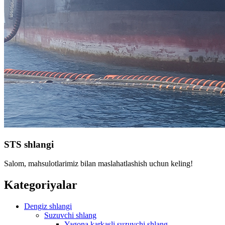
STS shlangi
Salom, mahsulotlarimiz bilan maslahatlashish uchun keling!
Kategoriyalar
Dengiz shlangi
Suzuvchi shlang
Yagona karkasli suzuvchi shlang