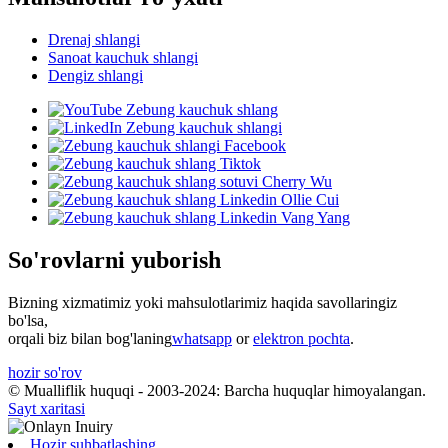
Drenaj shlangi
Sanoat kauchuk shlangi
Dengiz shlangi
So'rovlarni yuborish
Bizning xizmatimiz yoki mahsulotlarimiz haqida savollaringiz
bo'lsa,
orqali biz bilan bog'laning
whatsapp
or
elektron pochta
.
hozir so'rov
© Mualliflik huquqi - 2003-2024: Barcha huquqlar himoyalangan.
Sayt xaritasi
Hozir suhbatlashing