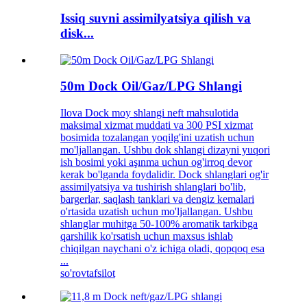
Issiq suvni assimilyatsiya qilish va
disk...
50m Dock Oil/Gaz/LPG Shlangi
Ilova Dock moy shlangi neft mahsulotida
maksimal xizmat muddati va 300 PSI xizmat
bosimida tozalangan yoqilg'ini uzatish uchun
mo'ljallangan. Ushbu dok shlangi dizayni yuqori
ish bosimi yoki aşınma uchun og'irroq devor
kerak bo'lganda foydalidir. Dock shlanglari og'ir
assimilyatsiya va tushirish shlanglari bo'lib,
bargerlar, saqlash tanklari va dengiz kemalari
o'rtasida uzatish uchun mo'ljallangan. Ushbu
shlanglar muhitga 50-100% aromatik tarkibga
qarshilik ko'rsatish uchun maxsus ishlab
chiqilgan naychani o'z ichiga oladi, qopqoq esa
...
so'rov
tafsilot