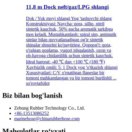
11,8 m Dock neft/gaz/LPG shlangi
Dok / Yuk moyi shlangi Yog 'tashuvchi shlang
Konstruktsiyasi: Naycha: qora, silliq, nitril
sintetik kauchuk, 50% gacha aromatik tarkibga
mos keladi. Mustahkamlash: spiral sim, antistatik
simlar bilan quvvatlanadigan og'ir sintetik
shinalar shnurini ko'paytiring. Qopqog'i: qora,
o'ralgan qoplama, yuqori ishqalanish, ozon va
ob-havoga chidamlilik uchun sintetik kauchuk.
Ideal harorat: -40 ℃ dan +100 ℃ (180 ℉)
Xavfsizlik omili: 5: 1 Dock yog 'o'tkazish shlangi
Xususiyatlari: C/V o'rnatilgan flaneslar bir
tomoni mahkamlangan va bir tomoni burilishli ...
so'rov
tafsilot
Biz bilan bog'lanish
Zebung Rubber Technology Co., Ltd.
+86-13513086252
marinehose@chinarubberhose.com
Mahsulotlar roʻyxati