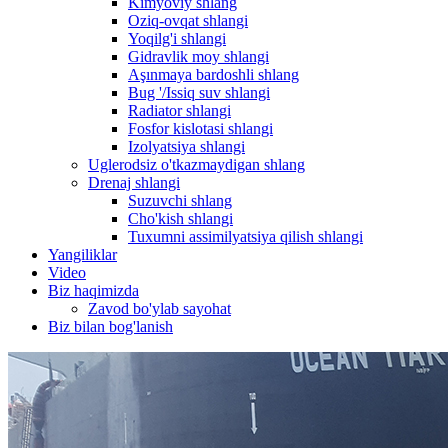
Kimyoviy shlang
Oziq-ovqat shlangi
Yoqilg'i shlangi
Gidravlik moy shlangi
Aşınmaya bardoshli shlang
Bug '/Issiq suv shlangi
Radiator shlangi
Fosfor kislotasi shlangi
Izolyatsiya shlangi
Uglerodsiz o'tkazmaydigan shlang
Drenaj shlangi
Suzuvchi shlang
Cho'kish shlangi
Tuxumni assimilyatsiya qilish shlangi
Yangiliklar
Video
Biz haqimizda
Zavod bo'ylab sayohat
Biz bilan bog'lanish