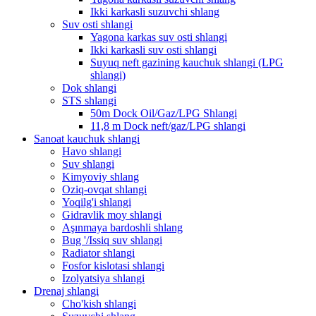
Ikki karkasli suzuvchi shlang
Suv osti shlangi
Yagona karkas suv osti shlangi
Ikki karkasli suv osti shlangi
Suyuq neft gazining kauchuk shlangi (LPG
shlangi)
Dok shlangi
STS shlangi
50m Dock Oil/Gaz/LPG Shlangi
11,8 m Dock neft/gaz/LPG shlangi
Sanoat kauchuk shlangi
Havo shlangi
Suv shlangi
Kimyoviy shlang
Oziq-ovqat shlangi
Yoqilg'i shlangi
Gidravlik moy shlangi
Aşınmaya bardoshli shlang
Bug '/Issiq suv shlangi
Radiator shlangi
Fosfor kislotasi shlangi
Izolyatsiya shlangi
Drenaj shlangi
Cho'kish shlangi