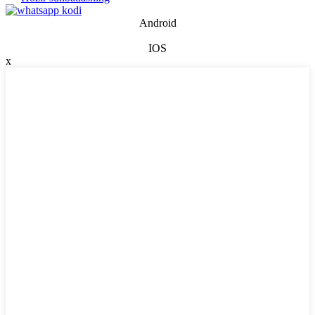
Android
IOS
x