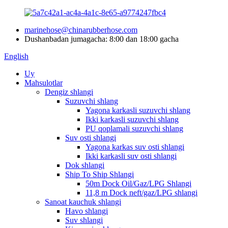
marinehose@chinarubberhose.com
Dushanbadan jumagacha: 8:00 dan 18:00 gacha
English
Uy
Mahsulotlar
Dengiz shlangi
Suzuvchi shlang
Yagona karkasli suzuvchi shlang
Ikki karkasli suzuvchi shlang
PU qoplamali suzuvchi shlang
Suv osti shlangi
Yagona karkas suv osti shlangi
Ikki karkasli suv osti shlangi
Dok shlangi
Ship To Ship Shlangi
50m Dock Oil/Gaz/LPG Shlangi
11,8 m Dock neft/gaz/LPG shlangi
Sanoat kauchuk shlangi
Havo shlangi
Suv shlangi