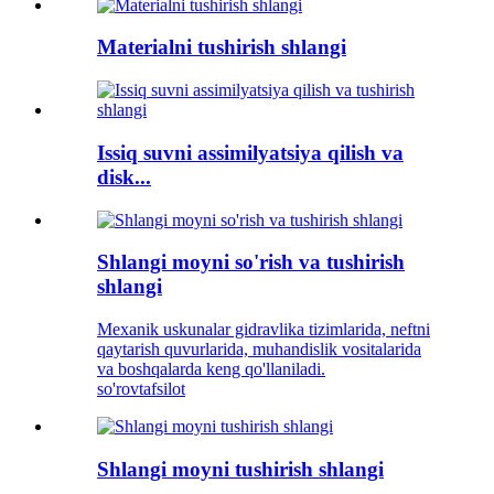
Materialni tushirish shlangi
Issiq suvni assimilyatsiya qilish va
disk...
Shlangi moyni so'rish va tushirish
shlangi
Mexanik uskunalar gidravlika tizimlarida, neftni
qaytarish quvurlarida, muhandislik vositalarida
va boshqalarda keng qo'llaniladi.
so'rov
tafsilot
Shlangi moyni tushirish shlangi