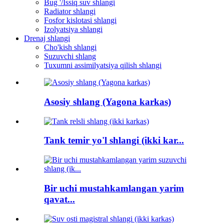
Bug '/Issiq suv shlangi
Radiator shlangi
Fosfor kislotasi shlangi
Izolyatsiya shlangi
Drenaj shlangi
Cho'kish shlangi
Suzuvchi shlang
Tuxumni assimilyatsiya qilish shlangi
Asosiy shlang (Yagona karkas)
Tank temir yo'l shlangi (ikki kar...
Bir uchi mustahkamlangan yarim
qavat...