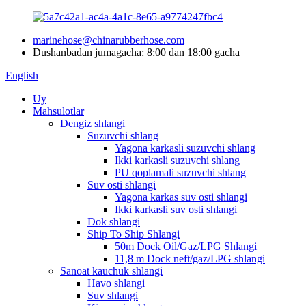
marinehose@chinarubberhose.com
Dushanbadan jumagacha: 8:00 dan 18:00 gacha
English
Uy
Mahsulotlar
Dengiz shlangi
Suzuvchi shlang
Yagona karkasli suzuvchi shlang
Ikki karkasli suzuvchi shlang
PU qoplamali suzuvchi shlang
Suv osti shlangi
Yagona karkas suv osti shlangi
Ikki karkasli suv osti shlangi
Dok shlangi
Ship To Ship Shlangi
50m Dock Oil/Gaz/LPG Shlangi
11,8 m Dock neft/gaz/LPG shlangi
Sanoat kauchuk shlangi
Havo shlangi
Suv shlangi