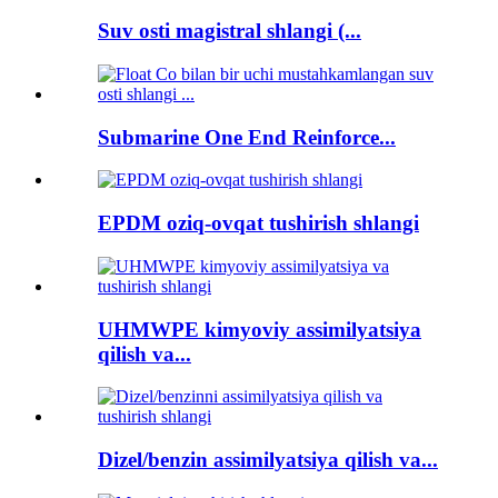
Suv osti magistral shlangi (...
Submarine One End Reinforce...
EPDM oziq-ovqat tushirish shlangi
UHMWPE kimyoviy assimilyatsiya
qilish va...
Dizel/benzin assimilyatsiya qilish va...