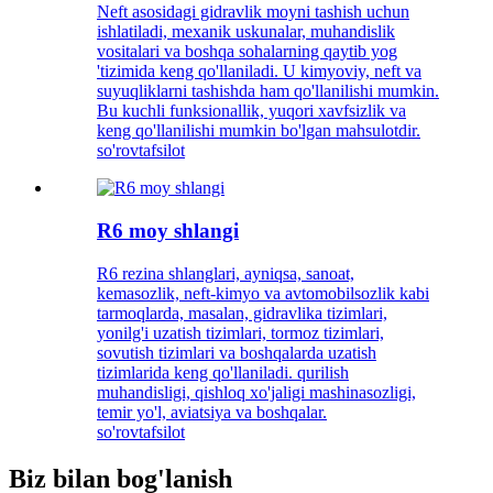
Neft asosidagi gidravlik moyni tashish uchun
ishlatiladi, mexanik uskunalar, muhandislik
vositalari va boshqa sohalarning qaytib yog
'tizimida keng qo'llaniladi. U kimyoviy, neft va
suyuqliklarni tashishda ham qo'llanilishi mumkin.
Bu kuchli funksionallik, yuqori xavfsizlik va
keng qo'llanilishi mumkin bo'lgan mahsulotdir.
so'rov
tafsilot
R6 moy shlangi
R6 rezina shlanglari, ayniqsa, sanoat,
kemasozlik, neft-kimyo va avtomobilsozlik kabi
tarmoqlarda, masalan, gidravlika tizimlari,
yonilg'i uzatish tizimlari, tormoz tizimlari,
sovutish tizimlari va boshqalarda uzatish
tizimlarida keng qo'llaniladi. qurilish
muhandisligi, qishloq xo'jaligi mashinasozligi,
temir yo'l, aviatsiya va boshqalar.
so'rov
tafsilot
Biz bilan bog'lanish