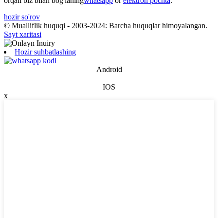
orqali biz bilan bog'laning
whatsapp
or
elektron pochta
.
hozir so'rov
© Mualliflik huquqi - 2003-2024: Barcha huquqlar himoyalangan.
Sayt xaritasi
Hozir suhbatlashing
Android
IOS
x