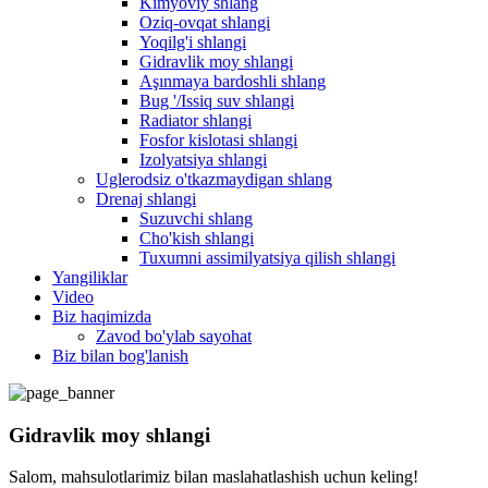
Kimyoviy shlang
Oziq-ovqat shlangi
Yoqilg'i shlangi
Gidravlik moy shlangi
Aşınmaya bardoshli shlang
Bug '/Issiq suv shlangi
Radiator shlangi
Fosfor kislotasi shlangi
Izolyatsiya shlangi
Uglerodsiz o'tkazmaydigan shlang
Drenaj shlangi
Suzuvchi shlang
Cho'kish shlangi
Tuxumni assimilyatsiya qilish shlangi
Yangiliklar
Video
Biz haqimizda
Zavod bo'ylab sayohat
Biz bilan bog'lanish
Gidravlik moy shlangi
Salom, mahsulotlarimiz bilan maslahatlashish uchun keling!