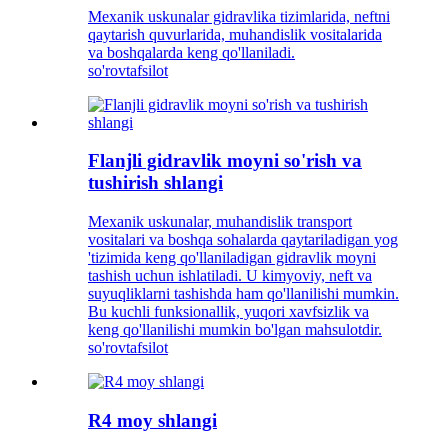
Mexanik uskunalar gidravlika tizimlarida, neftni
qaytarish quvurlarida, muhandislik vositalarida
va boshqalarda keng qo'llaniladi.
so'rov
tafsilot
Flanjli gidravlik moyni so'rish va
tushirish shlangi
Mexanik uskunalar, muhandislik transport
vositalari va boshqa sohalarda qaytariladigan yog
'tizimida keng qo'llaniladigan gidravlik moyni
tashish uchun ishlatiladi. U kimyoviy, neft va
suyuqliklarni tashishda ham qo'llanilishi mumkin.
Bu kuchli funksionallik, yuqori xavfsizlik va
keng qo'llanilishi mumkin bo'lgan mahsulotdir.
so'rov
tafsilot
R4 moy shlangi