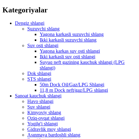
Kategoriyalar
Dengiz shlangi
Suzuvchi shlang
Yagona karkasli suzuvchi shlang
Ikki karkasli suzuvchi shlang
Suv osti shlangi
Yagona karkas suv osti shlangi
Ikki karkasli suv osti shlangi
Suyuq neft gazining kauchuk shlangi (LPG
shlangi)
Dok shlangi
STS shlangi
50m Dock Oil/Gaz/LPG Shlangi
11,8 m Dock neft/gaz/LPG shlangi
Sanoat kauchuk shlangi
Havo shlangi
Suv shlangi
Kimyoviy shlang
Oziq-ovqat shlangi
Yoqilg'i shlangi
Gidravlik moy shlangi
Aşınmaya bardoshli shlang