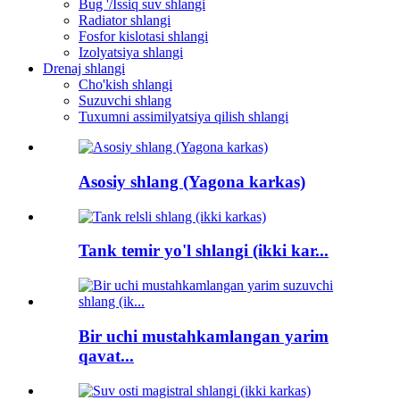
Bug '/Issiq suv shlangi
Radiator shlangi
Fosfor kislotasi shlangi
Izolyatsiya shlangi
Drenaj shlangi
Cho'kish shlangi
Suzuvchi shlang
Tuxumni assimilyatsiya qilish shlangi
Asosiy shlang (Yagona karkas)
Tank temir yo'l shlangi (ikki kar...
Bir uchi mustahkamlangan yarim
qavat...