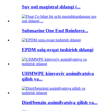
Suv osti magistral shlangi (...
Submarine One End Reinforce...
EPDM oziq-ovqat tushirish shlangi
UHMWPE kimyoviy assimilyatsiya
qilish va...
Dizel/benzin assimilyatsiya qilish va...