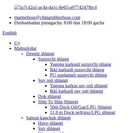
marinehose@chinarubberhose.com
Dushanbadan jumagacha: 8:00 dan 18:00 gacha
English
Uy
Mahsulotlar
Dengiz shlangi
Suzuvchi shlang
Yagona karkasli suzuvchi shlang
Ikki karkasli suzuvchi shlang
PU qoplamali suzuvchi shlang
Suv osti shlangi
Yagona karkas suv osti shlangi
Ikki karkasli suv osti shlangi
Dok shlangi
Ship To Ship Shlangi
50m Dock Oil/Gaz/LPG Shlangi
11,8 m Dock neft/gaz/LPG shlangi
Sanoat kauchuk shlangi
Havo shlangi
Suv shlangi