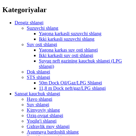
Kategoriyalar
Dengiz shlangi
Suzuvchi shlang
Yagona karkasli suzuvchi shlang
Ikki karkasli suzuvchi shlang
Suv osti shlangi
Yagona karkas suv osti shlangi
Ikki karkasli suv osti shlangi
Suyuq neft gazining kauchuk shlangi (LPG
shlangi)
Dok shlangi
STS shlangi
50m Dock Oil/Gaz/LPG Shlangi
11,8 m Dock neft/gaz/LPG shlangi
Sanoat kauchuk shlangi
Havo shlangi
Suv shlangi
Kimyoviy shlang
Oziq-ovqat shlangi
Yoqilg'i shlangi
Gidravlik moy shlangi
Aşınmaya bardoshli shlang