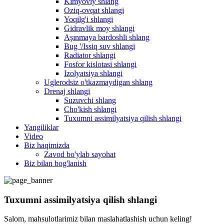
Kimyoviy shlang
Oziq-ovqat shlangi
Yoqilg'i shlangi
Gidravlik moy shlangi
Aşınmaya bardoshli shlang
Bug '/Issiq suv shlangi
Radiator shlangi
Fosfor kislotasi shlangi
Izolyatsiya shlangi
Uglerodsiz o'tkazmaydigan shlang
Drenaj shlangi
Suzuvchi shlang
Cho'kish shlangi
Tuxumni assimilyatsiya qilish shlangi
Yangiliklar
Video
Biz haqimizda
Zavod bo'ylab sayohat
Biz bilan bog'lanish
Tuxumni assimilyatsiya qilish shlangi
Salom, mahsulotlarimiz bilan maslahatlashish uchun keling!