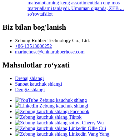
mahsulotlarning keng assortimentidan eng mos
materiallarni tanlaydi. Umuman olganda, ZEB ...
so'rov
tafsilot
Biz bilan bog'lanish
Zebung Rubber Technology Co., Ltd.
+86-13513086252
marinehose@chinarubberhose.com
Mahsulotlar roʻyxati
Drenaj shlangi
Sanoat kauchuk shlangi
Dengiz shlangi