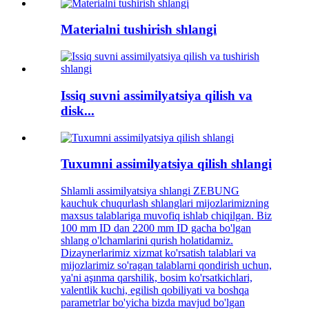
Materialni tushirish shlangi
Issiq suvni assimilyatsiya qilish va
disk...
Tuxumni assimilyatsiya qilish shlangi
Shlamli assimilyatsiya shlangi ZEBUNG
kauchuk chuqurlash shlanglari mijozlarimizning
maxsus talablariga muvofiq ishlab chiqilgan. Biz
100 mm ID dan 2200 mm ID gacha bo'lgan
shlang o'lchamlarini qurish holatidamiz.
Dizaynerlarimiz xizmat ko'rsatish talablari va
mijozlarimiz so'ragan talablarni qondirish uchun,
ya'ni aşınma qarshilik, bosim ko'rsatkichlari,
valentlik kuchi, egilish qobiliyati va boshqa
parametrlar bo'yicha bizda mavjud bo'lgan