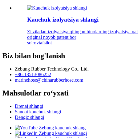
Kauchuk izolyatsiya shlangi
Zilziladan izolyatsiya qilingan binolarning izolyatsiya 
original noyob patent bor
so'rov
tafsilot
Biz bilan bog'lanish
Zebung Rubber Technology Co., Ltd.
+86-13513086252
marinehose@chinarubberhose.com
Mahsulotlar roʻyxati
Drenaj shlangi
Sanoat kauchuk shlangi
Dengiz shlangi