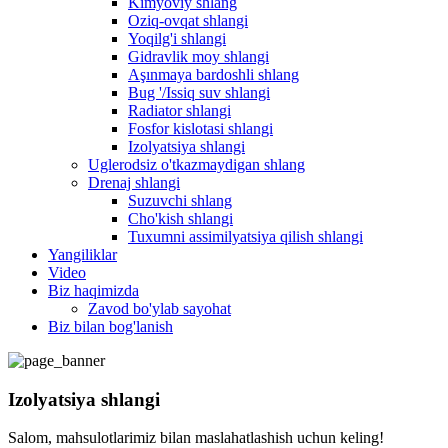
Kimyoviy shlang
Oziq-ovqat shlangi
Yoqilg'i shlangi
Gidravlik moy shlangi
Aşınmaya bardoshli shlang
Bug '/Issiq suv shlangi
Radiator shlangi
Fosfor kislotasi shlangi
Izolyatsiya shlangi
Uglerodsiz o'tkazmaydigan shlang
Drenaj shlangi
Suzuvchi shlang
Cho'kish shlangi
Tuxumni assimilyatsiya qilish shlangi
Yangiliklar
Video
Biz haqimizda
Zavod bo'ylab sayohat
Biz bilan bog'lanish
Izolyatsiya shlangi
Salom, mahsulotlarimiz bilan maslahatlashish uchun keling!