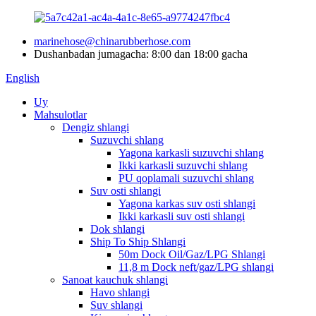
marinehose@chinarubberhose.com
Dushanbadan jumagacha: 8:00 dan 18:00 gacha
English
Uy
Mahsulotlar
Dengiz shlangi
Suzuvchi shlang
Yagona karkasli suzuvchi shlang
Ikki karkasli suzuvchi shlang
PU qoplamali suzuvchi shlang
Suv osti shlangi
Yagona karkas suv osti shlangi
Ikki karkasli suv osti shlangi
Dok shlangi
Ship To Ship Shlangi
50m Dock Oil/Gaz/LPG Shlangi
11,8 m Dock neft/gaz/LPG shlangi
Sanoat kauchuk shlangi
Havo shlangi
Suv shlangi