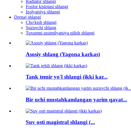
Radiator shlangi
Fosfor kislotasi shlangi
Izolyatsiya shlangi
Drenaj shlangi
Cho'kish shlangi
Suzuvchi shlang
Tuxumni assimilyatsiya qilish shlangi
Asosiy shlang (Yagona karkas)
Tank temir yo'l shlangi (ikki kar...
Bir uchi mustahkamlangan yarim qavat...
Suv osti magistral shlangi (...