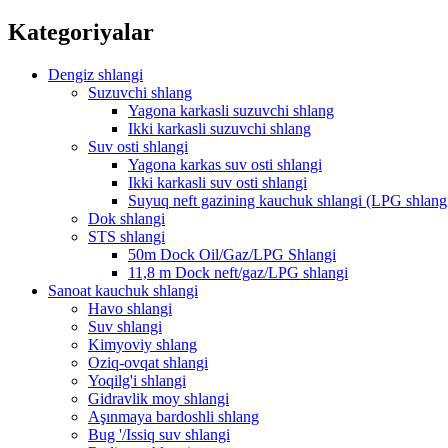
Kategoriyalar
Dengiz shlangi
Suzuvchi shlang
Yagona karkasli suzuvchi shlang
Ikki karkasli suzuvchi shlang
Suv osti shlangi
Yagona karkas suv osti shlangi
Ikki karkasli suv osti shlangi
Suyuq neft gazining kauchuk shlangi (LPG shlang
Dok shlangi
STS shlangi
50m Dock Oil/Gaz/LPG Shlangi
11,8 m Dock neft/gaz/LPG shlangi
Sanoat kauchuk shlangi
Havo shlangi
Suv shlangi
Kimyoviy shlang
Oziq-ovqat shlangi
Yoqilg'i shlangi
Gidravlik moy shlangi
Aşınmaya bardoshli shlang
Bug '/Issiq suv shlangi