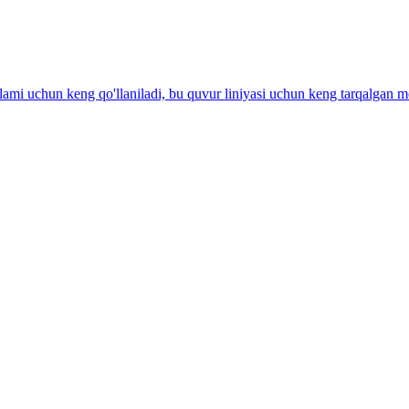
qatlami uchun keng qo'llaniladi, bu quvur liniyasi uchun keng tarqalgan