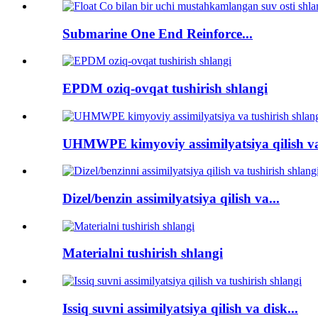
Submarine One End Reinforce...
EPDM oziq-ovqat tushirish shlangi
UHMWPE kimyoviy assimilyatsiya qilish va
Dizel/benzin assimilyatsiya qilish va...
Materialni tushirish shlangi
Issiq suvni assimilyatsiya qilish va disk...