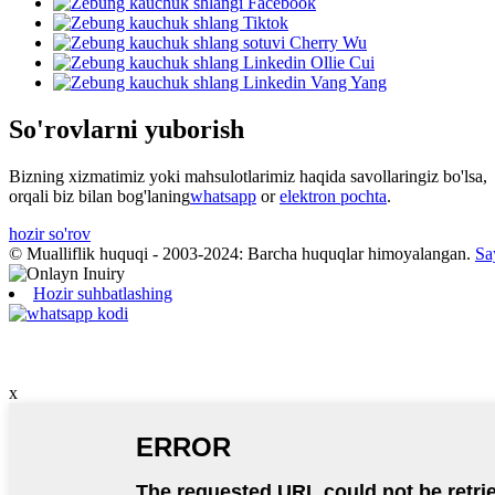
So'rovlarni yuborish
Bizning xizmatimiz yoki mahsulotlarimiz haqida savollaringiz bo'lsa,
orqali biz bilan bog'laning
whatsapp
or
elektron pochta
.
hozir so'rov
© Mualliflik huquqi - 2003-2024: Barcha huquqlar himoyalangan.
Say
Hozir suhbatlashing
x