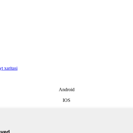
t xaritasi
Android
IOS