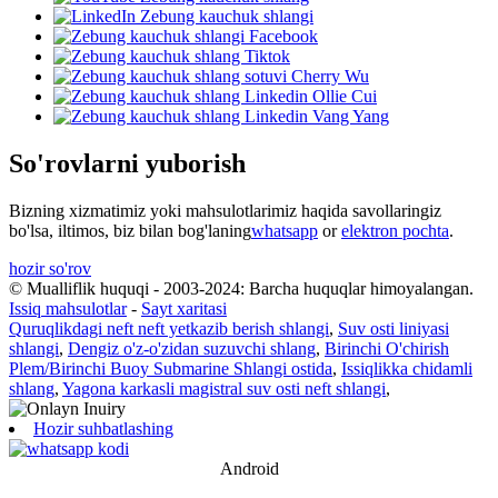
So'rovlarni yuborish
Bizning xizmatimiz yoki mahsulotlarimiz haqida savollaringiz
bo'lsa, iltimos, biz bilan bog'laning
whatsapp
or
elektron pochta
.
hozir so'rov
© Mualliflik huquqi - 2003-2024: Barcha huquqlar himoyalangan.
Issiq mahsulotlar
-
Sayt xaritasi
Quruqlikdagi neft neft yetkazib berish shlangi
,
Suv osti liniyasi
shlangi
,
Dengiz o'z-o'zidan suzuvchi shlang
,
Birinchi O'chirish
Plem/Birinchi Buoy Submarine Shlangi ostida
,
Issiqlikka chidamli
shlang
,
Yagona karkasli magistral suv osti neft shlangi
,
Hozir suhbatlashing
Android