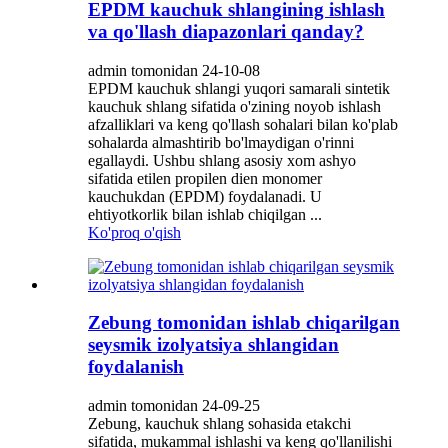
EPDM kauchuk shlangining ishlash
va qo'llash diapazonlari qanday?
admin tomonidan 24-10-08
EPDM kauchuk shlangi yuqori samarali sintetik
kauchuk shlang sifatida o'zining noyob ishlash
afzalliklari va keng qo'llash sohalari bilan ko'plab
sohalarda almashtirib bo'lmaydigan o'rinni
egallaydi. Ushbu shlang asosiy xom ashyo
sifatida etilen propilen dien monomer
kauchukdan (EPDM) foydalanadi. U
ehtiyotkorlik bilan ishlab chiqilgan ...
Ko'proq o'qish
Zebung tomonidan ishlab chiqarilgan
seysmik izolyatsiya shlangidan
foydalanish
admin tomonidan 24-09-25
Zebung, kauchuk shlang sohasida etakchi
sifatida, mukammal ishlashi va keng qo'llanilishi