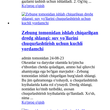
gazlarni tashish uchun ishlatiladi. 2. Og'riq ...
Ko'proq o'qish
Zebung tomonidan ishlab chiqarilgan
dredg shlangi: suv yo'llarini
chuqurlashtirish uchun kuchli
yordamchi
admin tomonidan 24-08-23
Okeanlar va daryolar olamida ko'pincha
e'tibordan chetda qoladigan, ammo hal qiluvchi
ahamiyatga ega bo'lgan mavjudot - Zebung
tomonidan ishlab chiqarilgan burg'ulash shlangi.
Bu jim qahramonga o'xshaydi, u chuqurlashtirish
loyihalarida katta rol o'ynaydi. Dredg shlangi,
nomidan ko'rinib turibdiki, asosan
chuqurlashtirish loyihalarida qo'llaniladi. Xo'sh,
nima ...
Ko'proq o'qish