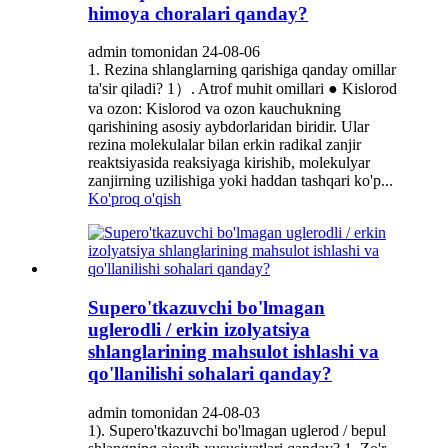
himoya choralari qanday?
admin tomonidan 24-08-06
1. Rezina shlanglarning qarishiga qanday omillar
ta'sir qiladi? 1）. Atrof muhit omillari ● Kislorod
va ozon: Kislorod va ozon kauchukning
qarishining asosiy aybdorlaridan biridir. Ular
rezina molekulalar bilan erkin radikal zanjir
reaktsiyasida reaksiyaga kirishib, molekulyar
zanjirning uzilishiga yoki haddan tashqari ko'p...
Ko'proq o'qish
Supero'tkazuvchi bo'lmagan
uglerodli / erkin izolyatsiya
shlanglarining mahsulot ishlashi va
qo'llanilishi sohalari qanday?
admin tomonidan 24-08-03
1). Supero'tkazuvchi bo'lmagan uglerod / bepul