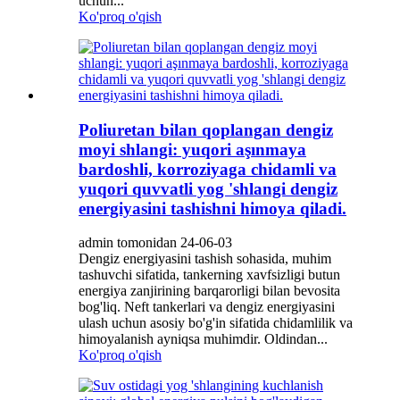
uchun...
Ko'proq o'qish
Poliuretan bilan qoplangan dengiz
moyi shlangi: yuqori aşınmaya
bardoshli, korroziyaga chidamli va
yuqori quvvatli yog 'shlangi dengiz
energiyasini tashishni himoya qiladi.
admin tomonidan 24-06-03
Dengiz energiyasini tashish sohasida, muhim
tashuvchi sifatida, tankerning xavfsizligi butun
energiya zanjirining barqarorligi bilan bevosita
bog'liq. Neft tankerlari va dengiz energiyasini
ulash uchun asosiy bo'g'in sifatida chidamlilik va
himoyalanish ayniqsa muhimdir. Oldindan...
Ko'proq o'qish