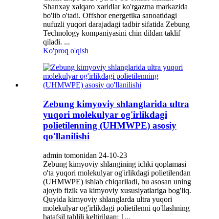
Shanxay xalqaro xaridlar ko'rgazma markazida
bo'lib o'tadi. Offshor energetika sanoatidagi
nufuzli yuqori darajadagi tadbir sifatida Zebung
Technology kompaniyasini chin dildan taklif
qiladi. ...
Ko'proq o'qish
Zebung kimyoviy shlanglarida ultra
yuqori molekulyar og'irlikdagi
polietilenning (UHMWPE) asosiy
qo'llanilishi
admin tomonidan 24-10-23
Zebung kimyoviy shlangining ichki qoplamasi
o'ta yuqori molekulyar og'irlikdagi polietilendan
(UHMWPE) ishlab chiqariladi, bu asosan uning
ajoyib fizik va kimyoviy xususiyatlariga bog'liq.
Quyida kimyoviy shlanglarda ultra yuqori
molekulyar og'irlikdagi polietilenni qo'llashning
batafsil tahlili keltirilgan: 1...