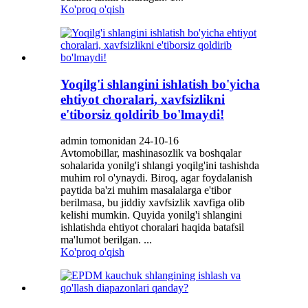
Ko'proq o'qish
Yoqilg'i shlangini ishlatish bo'yicha
ehtiyot choralari, xavfsizlikni
e'tiborsiz qoldirib bo'lmaydi!
admin tomonidan 24-10-16
Avtomobillar, mashinasozlik va boshqalar
sohalarida yonilg'i shlangi yoqilg'ini tashishda
muhim rol o'ynaydi. Biroq, agar foydalanish
paytida ba'zi muhim masalalarga e'tibor
berilmasa, bu jiddiy xavfsizlik xavfiga olib
kelishi mumkin. Quyida yonilg'i shlangini
ishlatishda ehtiyot choralari haqida batafsil
ma'lumot berilgan. ...
Ko'proq o'qish