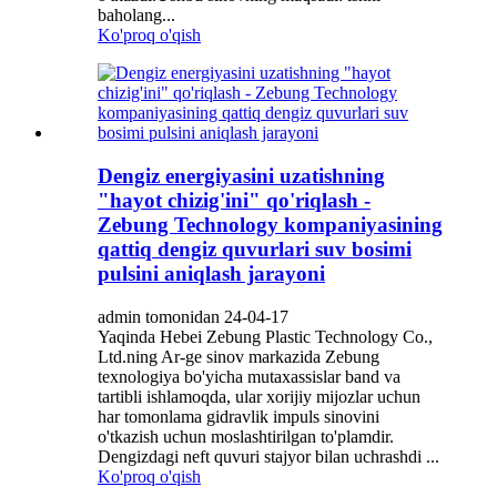
baholang...
Ko'proq o'qish
Dengiz energiyasini uzatishning
"hayot chizig'ini" qo'riqlash -
Zebung Technology kompaniyasining
qattiq dengiz quvurlari suv bosimi
pulsini aniqlash jarayoni
admin tomonidan 24-04-17
Yaqinda Hebei Zebung Plastic Technology Co.,
Ltd.ning Ar-ge sinov markazida Zebung
texnologiya bo'yicha mutaxassislar band va
tartibli ishlamoqda, ular xorijiy mijozlar uchun
har tomonlama gidravlik impuls sinovini
o'tkazish uchun moslashtirilgan to'plamdir.
Dengizdagi neft quvuri stajyor bilan uchrashdi ...
Ko'proq o'qish