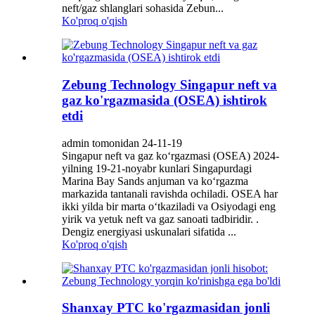
neft/gaz shlanglari sohasida Zebun...
Ko'proq o'qish
Zebung Technology Singapur neft va
gaz ko'rgazmasida (OSEA) ishtirok
etdi
admin tomonidan 24-11-19
Singapur neft va gaz ko‘rgazmasi (OSEA) 2024-
yilning 19-21-noyabr kunlari Singapurdagi
Marina Bay Sands anjuman va ko‘rgazma
markazida tantanali ravishda ochiladi. OSEA har
ikki yilda bir marta o‘tkaziladi va Osiyodagi eng
yirik va yetuk neft va gaz sanoati tadbiridir. .
Dengiz energiyasi uskunalari sifatida ...
Ko'proq o'qish
Shanxay PTC ko'rgazmasidan jonli