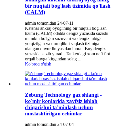
bir nuqtali bog'lash tizimida qo'llash
(CALM)
admin tomonidan 24-07-11
Katenar ankraj oyog'ining bir nuqtali bog'lash
tizimi (CALM) odatda dengiz yuzasida suzishi
mumkin bo'lgan suzuvchi va dengiz tubiga
yotqizilgan va quruqlikni saqlash tizimiga
ulangan quvur liniyasidan iborat. Buy dengiz
yuzasida suzib yuradi. Tankerdagi xom neft flot
orqali buyga kirgandan so'ng ...
Ko'proq o'qish
Zebung Technology gaz shlangi -
ko'mir konlarida xavfsiz ishlab
chiqarishni ta'minlash uchun
moslashtirilgan echimlar
admin tomonidan 24-07-04