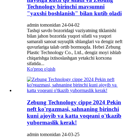
Technology birinchi mavsumni
"yaxshi boshlanish" bilan kutib oladi
admin tomonidan 24-04-02
Tashqi savdo bozoridagi vaziyatning tiklanishi
bilan jahon bozorida yuqori sifatli va yuqori
samarali sanoat suyuqlik shlanglari va dengiz neft
quvurlariga talab ortib bormoqda. Hebei Zebung
Plastic Technology Co., Ltd., dengiz moyi ishlab
chiqarishga ixtisoslashgan yetakchi korxona
sifatida...
Ko'proq o'qish
Zebung Technology cippe 2024 Pekin
neft ko'rgazmasi, sahnaning birinchi
kuni ajoyib va ​​katta voqeani o'tkazib
yubormaslik kerak!
admin tomonidan 24-03-25