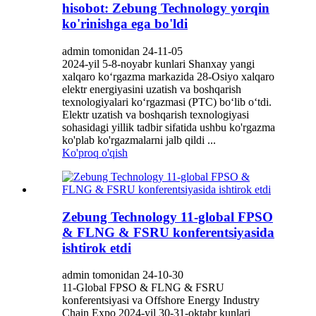
hisobot: Zebung Technology yorqin
ko'rinishga ega bo'ldi
admin tomonidan 24-11-05
2024-yil 5-8-noyabr kunlari Shanxay yangi
xalqaro ko‘rgazma markazida 28-Osiyo xalqaro
elektr energiyasini uzatish va boshqarish
texnologiyalari ko‘rgazmasi (PTC) bo‘lib o‘tdi.
Elektr uzatish va boshqarish texnologiyasi
sohasidagi yillik tadbir sifatida ushbu ko'rgazma
ko'plab ko'rgazmalarni jalb qildi ...
Ko'proq o'qish
Zebung Technology 11-global FPSO
& FLNG & FSRU konferentsiyasida
ishtirok etdi
admin tomonidan 24-10-30
11-Global FPSO & FLNG & FSRU
konferentsiyasi va Offshore Energy Industry
Chain Expo 2024-yil 30-31-oktabr kunlari