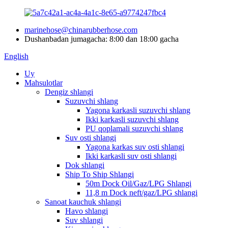
marinehose@chinarubberhose.com
Dushanbadan jumagacha: 8:00 dan 18:00 gacha
English
Uy
Mahsulotlar
Dengiz shlangi
Suzuvchi shlang
Yagona karkasli suzuvchi shlang
Ikki karkasli suzuvchi shlang
PU qoplamali suzuvchi shlang
Suv osti shlangi
Yagona karkas suv osti shlangi
Ikki karkasli suv osti shlangi
Dok shlangi
Ship To Ship Shlangi
50m Dock Oil/Gaz/LPG Shlangi
11,8 m Dock neft/gaz/LPG shlangi
Sanoat kauchuk shlangi
Havo shlangi
Suv shlangi