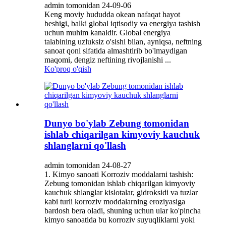
admin tomonidan 24-09-06
Keng moviy hududda okean nafaqat hayot
beshigi, balki global iqtisodiy va energiya tashish
uchun muhim kanaldir. Global energiya
talabining uzluksiz o'sishi bilan, ayniqsa, neftning
sanoat qoni sifatida almashtirib bo'lmaydigan
maqomi, dengiz neftining rivojlanishi ...
Ko'proq o'qish
Dunyo bo'ylab Zebung tomonidan
ishlab chiqarilgan kimyoviy kauchuk
shlanglarni qo'llash
admin tomonidan 24-08-27
1. Kimyo sanoati Korroziv moddalarni tashish:
Zebung tomonidan ishlab chiqarilgan kimyoviy
kauchuk shlanglar kislotalar, gidroksidi va tuzlar
kabi turli korroziv moddalarning eroziyasiga
bardosh bera oladi, shuning uchun ular ko'pincha
kimyo sanoatida bu korroziv suyuqliklarni yoki