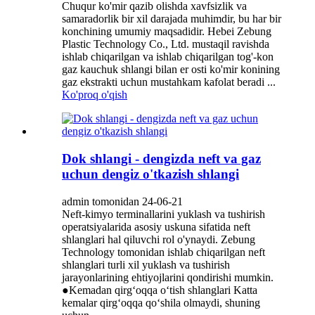
Chuqur ko'mir qazib olishda xavfsizlik va
samaradorlik bir xil darajada muhimdir, bu har bir
konchining umumiy maqsadidir. Hebei Zebung
Plastic Technology Co., Ltd. mustaqil ravishda
ishlab chiqarilgan va ishlab chiqarilgan tog'-kon
gaz kauchuk shlangi bilan er osti ko'mir konining
gaz ekstrakti uchun mustahkam kafolat beradi ...
Ko'proq o'qish
Dok shlangi - dengizda neft va gaz
uchun dengiz o'tkazish shlangi
admin tomonidan 24-06-21
Neft-kimyo terminallarini yuklash va tushirish
operatsiyalarida asosiy uskuna sifatida neft
shlanglari hal qiluvchi rol o'ynaydi. Zebung
Technology tomonidan ishlab chiqarilgan neft
shlanglari turli xil yuklash va tushirish
jarayonlarining ehtiyojlarini qondirishi mumkin.
●Kemadan qirg‘oqqa o‘tish shlanglari Katta
kemalar qirg‘oqqa qo‘shila olmaydi, shuning