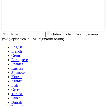
Qidirish uchun Enter tugmasini
yoki yopish uchun ESC tugmasini bosing
English
French
German
Portuguese
Spanish
Russian
Japanese
Korean
Arabic
Irish
Greek
Turkish
Italian
Danish