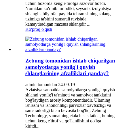
uchun bozorda keng e'tirofga sazovor bo'ldi.
Nomidan ko'rinib turibdiki, seysmik izolyatsiya
shlangi tabiiy ofat paytida tebranishning shlang
tizimiga ta'sirini samarali ravishda
kamaytiradigan maxsus shlangdir ...
Ko'proq o'qish
Zebung tomonidan ishlab chiqarilgan
samolyotlarga yonilg'i quyish
shlanglarining afzalliklari qanday?
admin tomonidan 24-09-19
Aviatsiya sanoatida samolyotlarga yonilg'i quyish
shlangi yonilg'i ta'minoti va samolyot tanklarini
bog'laydigan asosiy komponentlardir. Ularning
ishlashi va ishonchliligi parvozlar xavfsizligi va
samaradorligi bilan bevosita bog'liq. Zebung
Technology, sanoatning etakchisi sifatida, buning
uchun keng e'tirof va qo'llanilishini qo'lga
kiritdi...