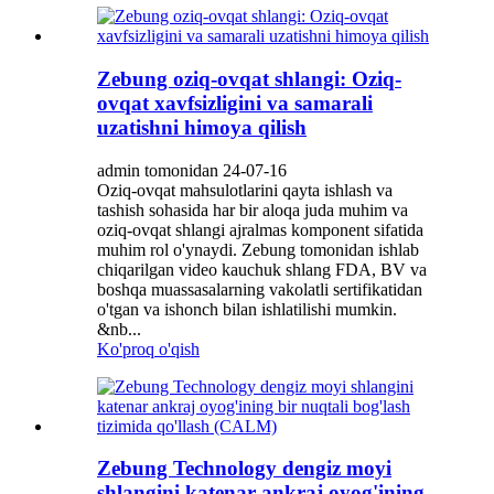
Zebung oziq-ovqat shlangi: Oziq-
ovqat xavfsizligini va samarali
uzatishni himoya qilish
admin tomonidan 24-07-16
Oziq-ovqat mahsulotlarini qayta ishlash va
tashish sohasida har bir aloqa juda muhim va
oziq-ovqat shlangi ajralmas komponent sifatida
muhim rol o'ynaydi. Zebung tomonidan ishlab
chiqarilgan video kauchuk shlang FDA, BV va
boshqa muassasalarning vakolatli sertifikatidan
o'tgan va ishonch bilan ishlatilishi mumkin.
&nb...
Ko'proq o'qish
Zebung Technology dengiz moyi
shlangini katenar ankraj oyog'ining