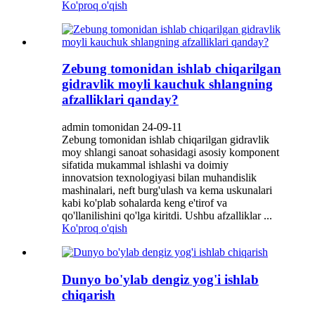
Ko'proq o'qish
Zebung tomonidan ishlab chiqarilgan
gidravlik moyli kauchuk shlangning
afzalliklari qanday?
admin tomonidan 24-09-11
Zebung tomonidan ishlab chiqarilgan gidravlik
moy shlangi sanoat sohasidagi asosiy komponent
sifatida mukammal ishlashi va doimiy
innovatsion texnologiyasi bilan muhandislik
mashinalari, neft burg'ulash va kema uskunalari
kabi ko'plab sohalarda keng e'tirof va
qo'llanilishini qo'lga kiritdi. Ushbu afzalliklar ...
Ko'proq o'qish
Dunyo bo'ylab dengiz yog'i ishlab
chiqarish