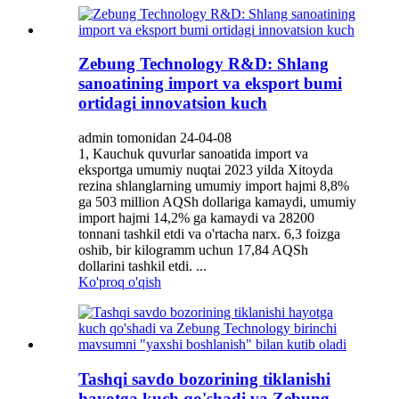
Zebung Technology R&D: Shlang
sanoatining import va eksport bumi
ortidagi innovatsion kuch
admin tomonidan 24-04-08
1, Kauchuk quvurlar sanoatida import va
eksportga umumiy nuqtai 2023 yilda Xitoyda
rezina shlanglarning umumiy import hajmi 8,8%
ga 503 million AQSh dollariga kamaydi, umumiy
import hajmi 14,2% ga kamaydi va 28200
tonnani tashkil etdi va o'rtacha narx. 6,3 foizga
oshib, bir kilogramm uchun 17,84 AQSh
dollarini tashkil etdi. ...
Ko'proq o'qish
Tashqi savdo bozorining tiklanishi
hayotga kuch qo'shadi va Zebung