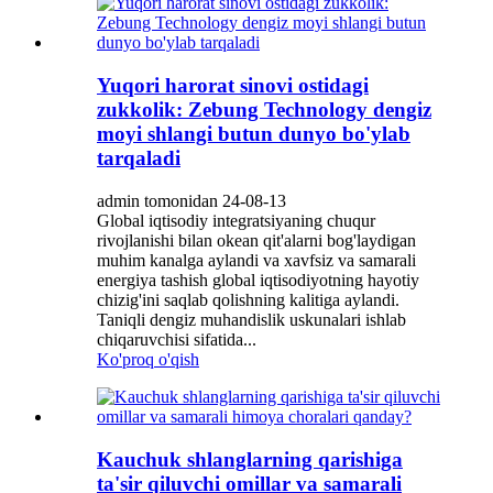
Yuqori harorat sinovi ostidagi
zukkolik: Zebung Technology dengiz
moyi shlangi butun dunyo bo'ylab
tarqaladi
admin tomonidan 24-08-13
Global iqtisodiy integratsiyaning chuqur
rivojlanishi bilan okean qit'alarni bog'laydigan
muhim kanalga aylandi va xavfsiz va samarali
energiya tashish global iqtisodiyotning hayotiy
chizig'ini saqlab qolishning kalitiga aylandi.
Taniqli dengiz muhandislik uskunalari ishlab
chiqaruvchisi sifatida...
Ko'proq o'qish
Kauchuk shlanglarning qarishiga
ta'sir qiluvchi omillar va samarali