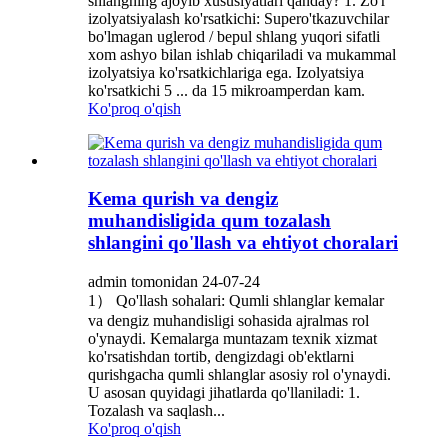
shlangning ajoyib xususiyatlari qanday? 1. Zo'r
izolyatsiyalash ko'rsatkichi: Supero'tkazuvchilar
bo'lmagan uglerod / bepul shlang yuqori sifatli
xom ashyo bilan ishlab chiqariladi va mukammal
izolyatsiya ko'rsatkichlariga ega. Izolyatsiya
ko'rsatkichi 5 ... da 15 mikroamperdan kam.
Ko'proq o'qish
Kema qurish va dengiz
muhandisligida qum tozalash
shlangini qo'llash va ehtiyot choralari
admin tomonidan 24-07-24
1） Qo'llash sohalari: Qumli shlanglar kemalar
va dengiz muhandisligi sohasida ajralmas rol
o'ynaydi. Kemalarga muntazam texnik xizmat
ko'rsatishdan tortib, dengizdagi ob'ektlarni
qurishgacha qumli shlanglar asosiy rol o'ynaydi.
U asosan quyidagi jihatlarda qo'llaniladi: 1.
Tozalash va saqlash...
Ko'proq o'qish