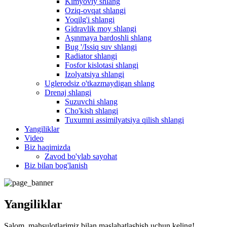
Kimyoviy shlang
Oziq-ovqat shlangi
Yoqilg'i shlangi
Gidravlik moy shlangi
Aşınmaya bardoshli shlang
Bug '/Issiq suv shlangi
Radiator shlangi
Fosfor kislotasi shlangi
Izolyatsiya shlangi
Uglerodsiz o'tkazmaydigan shlang
Drenaj shlangi
Suzuvchi shlang
Cho'kish shlangi
Tuxumni assimilyatsiya qilish shlangi
Yangiliklar
Video
Biz haqimizda
Zavod bo'ylab sayohat
Biz bilan bog'lanish
Yangiliklar
Salom, mahsulotlarimiz bilan maslahatlashish uchun keling!