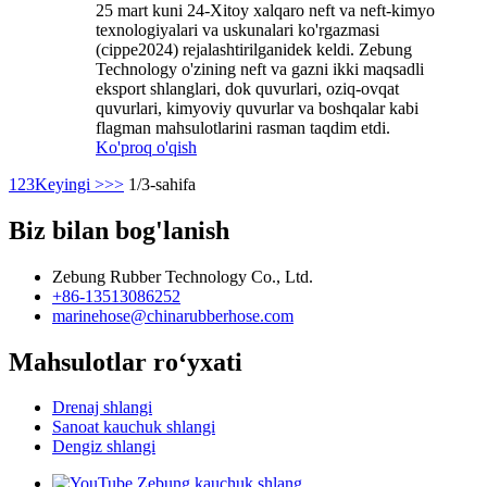
25 mart kuni 24-Xitoy xalqaro neft va neft-kimyo
texnologiyalari va uskunalari ko'rgazmasi
(cippe2024) rejalashtirilganidek keldi. Zebung
Technology o'zining neft va gazni ikki maqsadli
eksport shlanglari, dok quvurlari, oziq-ovqat
quvurlari, kimyoviy quvurlar va boshqalar kabi
flagman mahsulotlarini rasman taqdim etdi.
Ko'proq o'qish
1
2
3
Keyingi >
>>
1/3-sahifa
Biz bilan bog'lanish
Zebung Rubber Technology Co., Ltd.
+86-13513086252
marinehose@chinarubberhose.com
Mahsulotlar roʻyxati
Drenaj shlangi
Sanoat kauchuk shlangi
Dengiz shlangi