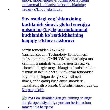
Suv ostidagi yog 'shlangining
kuchlanish sinovi: global energiya
pulsini bog'laydigan mukammal
kuchlanish ko'rsatkichlarining
haqiqiy o'lchov tekshiruvi
admin tomonidan 24-05-24
Yaqinda Zebung Technology kompaniyasi
mahsulotlarning GMPHOM standartlariga mos
kelishini ta'minlash va mijozlarga xavfsiz va
ishonchli dengiz moyi shlangi mahsulotlari bilan
ta'minlash uchun chet ellik mijozlar tomonidan
buyurtma qilingan dengiz suv osti neft
shlanglarida qattiq kuchlanish sinovlarini
muvaffaqiyatli o'tkazdi. Cho'zilish sinovi juda c...
Ko'proq o'qish