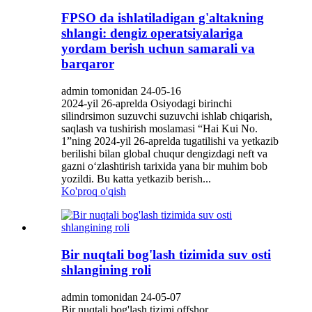
FPSO da ishlatiladigan g'altakning
shlangi: dengiz operatsiyalariga
yordam berish uchun samarali va
barqaror
admin tomonidan 24-05-16
2024-yil 26-aprelda Osiyodagi birinchi
silindrsimon suzuvchi suzuvchi ishlab chiqarish,
saqlash va tushirish moslamasi “Hai Kui No.
1”ning 2024-yil 26-aprelda tugatilishi va yetkazib
berilishi bilan global chuqur dengizdagi neft va
gazni oʻzlashtirish tarixida yana bir muhim bob
yozildi. Bu katta yetkazib berish...
Ko'proq o'qish
Bir nuqtali bog'lash tizimida suv osti
shlangining roli
admin tomonidan 24-05-07
Bir nuqtali bog'lash tizimi offshor