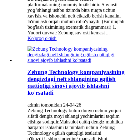
platformalarning umumiy tuzilishidir. Suv osti
yog 'shlangi ushbu tizimda bitta nuqta uchun
xavfsiz va ishonchli neft etkazib berish kanalini
ta'minlash orqali muhim rol o'ynaydi. (Bir nuqtali
bog'lash tizimining sxematik diagrammasi) 1.
Yuqori quvvat: Zebung suv osti kemasi ...
Ko'proq o'qish
Zebung Technology kompaniyasining
dengizdagi neft shlangining egilish
qattiqligi sinovi ajoyib ishlashni
ko'rsatadi
admin tomonidan 24-04-26
Zebung Technology butun dunyo uchun yuqori
sifatli dengiz moyi shlangi yechimlarini taqdim
etishga sodiqdir.Mahsulot qattiq dengiz muhitida
barqaror ishlashini ta'minlash uchun Zebung
Technology egilish qattiqligi testlarini
o'tkazdi.Ushbu sinovning maqsadi: ishni