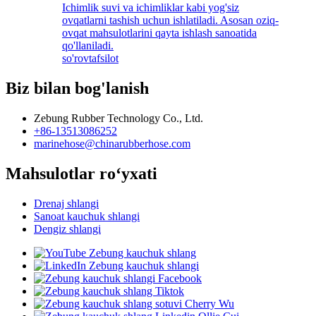
Ichimlik suvi va ichimliklar kabi yog'siz
ovqatlarni tashish uchun ishlatiladi. Asosan oziq-
ovqat mahsulotlarini qayta ishlash sanoatida
qo'llaniladi.
so'rov
tafsilot
Biz bilan bog'lanish
Zebung Rubber Technology Co., Ltd.
+86-13513086252
marinehose@chinarubberhose.com
Mahsulotlar roʻyxati
Drenaj shlangi
Sanoat kauchuk shlangi
Dengiz shlangi