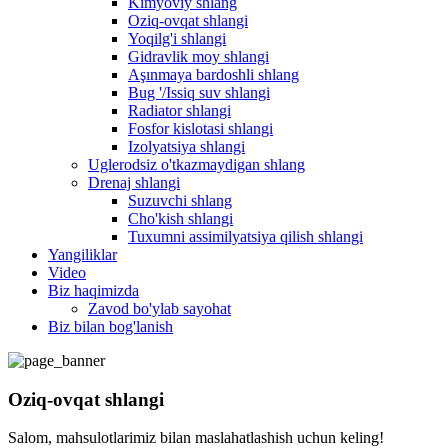
Kimyoviy shlang
Oziq-ovqat shlangi
Yoqilg'i shlangi
Gidravlik moy shlangi
Aşınmaya bardoshli shlang
Bug '/Issiq suv shlangi
Radiator shlangi
Fosfor kislotasi shlangi
Izolyatsiya shlangi
Uglerodsiz o'tkazmaydigan shlang
Drenaj shlangi
Suzuvchi shlang
Cho'kish shlangi
Tuxumni assimilyatsiya qilish shlangi
Yangiliklar
Video
Biz haqimizda
Zavod bo'ylab sayohat
Biz bilan bog'lanish
Oziq-ovqat shlangi
Salom, mahsulotlarimiz bilan maslahatlashish uchun keling!