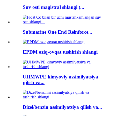
Suv osti magistral shlangi (...
Submarine One End Reinforce...
EPDM oziq-ovqat tushirish shlangi
UHMWPE kimyoviy assimilyatsiya
qilish va...
Dizel/benzin assimilyatsiya qilish va...