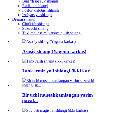
Bug '/Issiq suv shlangi
Radiator shlangi
Fosfor kislotasi shlangi
Izolyatsiya shlangi
Drenaj shlangi
Cho'kish shlangi
Suzuvchi shlang
Tuxumni assimilyatsiya qilish shlangi
Asosiy shlang (Yagona karkas)
Tank temir yo'l shlangi (ikki kar...
Bir uchi mustahkamlangan yarim
qavat...