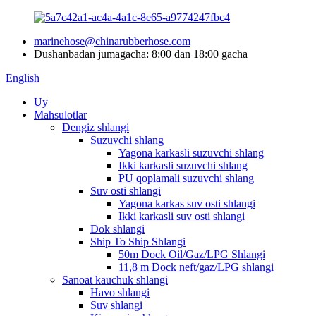
marinehose@chinarubberhose.com
Dushanbadan jumagacha: 8:00 dan 18:00 gacha
English
Uy
Mahsulotlar
Dengiz shlangi
Suzuvchi shlang
Yagona karkasli suzuvchi shlang
Ikki karkasli suzuvchi shlang
PU qoplamali suzuvchi shlang
Suv osti shlangi
Yagona karkas suv osti shlangi
Ikki karkasli suv osti shlangi
Dok shlangi
Ship To Ship Shlangi
50m Dock Oil/Gaz/LPG Shlangi
11,8 m Dock neft/gaz/LPG shlangi
Sanoat kauchuk shlangi
Havo shlangi
Suv shlangi