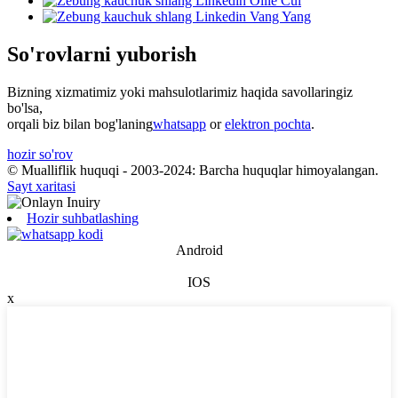
So'rovlarni yuborish
Bizning xizmatimiz yoki mahsulotlarimiz haqida savollaringiz
bo'lsa,
orqali biz bilan bog'laning
whatsapp
or
elektron pochta
.
hozir so'rov
© Mualliflik huquqi - 2003-2024: Barcha huquqlar himoyalangan.
Sayt xaritasi
Hozir suhbatlashing
Android
IOS
x