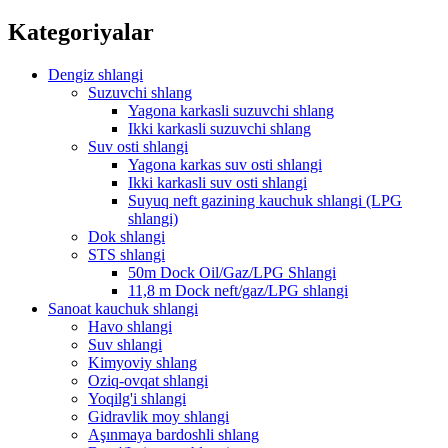
Kategoriyalar
Dengiz shlangi
Suzuvchi shlang
Yagona karkasli suzuvchi shlang
Ikki karkasli suzuvchi shlang
Suv osti shlangi
Yagona karkas suv osti shlangi
Ikki karkasli suv osti shlangi
Suyuq neft gazining kauchuk shlangi (LPG
shlangi)
Dok shlangi
STS shlangi
50m Dock Oil/Gaz/LPG Shlangi
11,8 m Dock neft/gaz/LPG shlangi
Sanoat kauchuk shlangi
Havo shlangi
Suv shlangi
Kimyoviy shlang
Oziq-ovqat shlangi
Yoqilg'i shlangi
Gidravlik moy shlangi
Aşınmaya bardoshli shlang