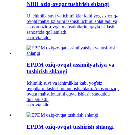
NBR oziq-ovqat tushirish shlangi
U ichimlik suvi va ichimliklar kabi yog'siz oziq-
ovqat mahsulotlarini tashish uchun ishlatiladi va
asosan oziq-ovqat mahsulotlarini qayta ishlash
sanoatida qo'llaniladi.
so'rov
tafsilot
EPDM oziq-ovqat assimilyatsiya va
tushirish shlangi
Ichimlik suvi va ichimliklar kabi yog'siz
ovqatlarni tashish uchun ishlatiladi. Asosan oziq-
ovqat mahsulotlarini qayta ishlash sanoatida
qo'llaniladi.
so'rov
tafsilot
EPDM oziq-ovqat tushirish shlangi