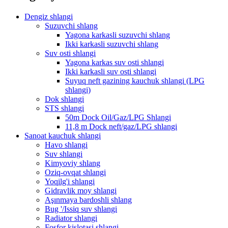
Dengiz shlangi
Suzuvchi shlang
Yagona karkasli suzuvchi shlang
Ikki karkasli suzuvchi shlang
Suv osti shlangi
Yagona karkas suv osti shlangi
Ikki karkasli suv osti shlangi
Suyuq neft gazining kauchuk shlangi (LPG
shlangi)
Dok shlangi
STS shlangi
50m Dock Oil/Gaz/LPG Shlangi
11,8 m Dock neft/gaz/LPG shlangi
Sanoat kauchuk shlangi
Havo shlangi
Suv shlangi
Kimyoviy shlang
Oziq-ovqat shlangi
Yoqilg'i shlangi
Gidravlik moy shlangi
Aşınmaya bardoshli shlang
Bug '/Issiq suv shlangi
Radiator shlangi
Fosfor kislotasi shlangi