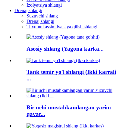
Izolyatsiya shlangi
Drenaj shlangi
Suzuvchi shlang
Drenaj shlangi
Tuxumni assimilyatsiya qilish shlangi
Asosiy shlang (Yagona karka...
Tank temir yo'l shlangi (Ikki karrali
...
Bir uchi mustahkamlangan yarim
qavat...