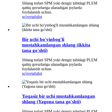
Shlang torlari SPM yoki dengiz tubidagi PLEM
qattiq quvurlariga ulanadigan joylarda
foydalanish uchun.
so'rov
tafsilot
Bir uchi bo'yinbog'li
mustahkamlangan shlang (ikkita
tana go'shti)
Shlang torlari SPM yoki dengiz tubidagi PLEM
qattiq quvurlariga ulanadigan joylarda
foydalanish uchun.
so'rov
tafsilot
Yoqasiz bir uchi mustahkamlangan
shlang (Yagona tana go'shti)
Shlang torlari SPM yoki dengiz tubidagi PLEM