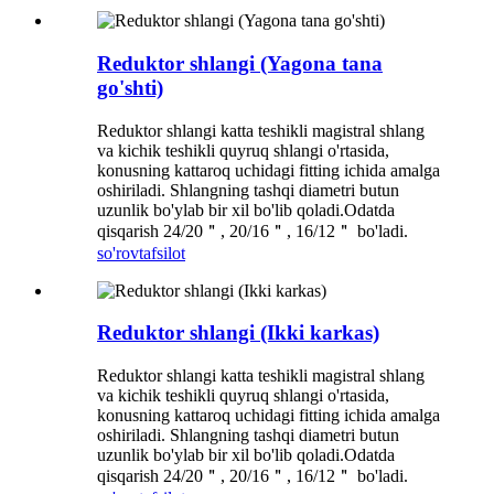
Reduktor shlangi (Yagona tana
go'shti)
Reduktor shlangi katta teshikli magistral shlang
va kichik teshikli quyruq shlangi o'rtasida,
konusning kattaroq uchidagi fitting ichida amalga
oshiriladi. Shlangning tashqi diametri butun
uzunlik bo'ylab bir xil bo'lib qoladi.Odatda
qisqarish 24/20＂, 20/16＂, 16/12＂ bo'ladi.
so'rov
tafsilot
Reduktor shlangi (Ikki karkas)
Reduktor shlangi katta teshikli magistral shlang
va kichik teshikli quyruq shlangi o'rtasida,
konusning kattaroq uchidagi fitting ichida amalga
oshiriladi. Shlangning tashqi diametri butun
uzunlik bo'ylab bir xil bo'lib qoladi.Odatda
qisqarish 24/20＂, 20/16＂, 16/12＂ bo'ladi.