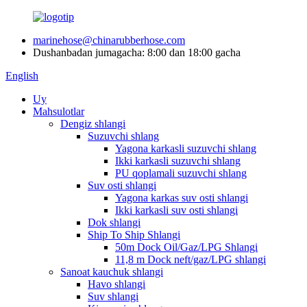
marinehose@chinarubberhose.com
Dushanbadan jumagacha: 8:00 dan 18:00 gacha
English
Uy
Mahsulotlar
Dengiz shlangi
Suzuvchi shlang
Yagona karkasli suzuvchi shlang
Ikki karkasli suzuvchi shlang
PU qoplamali suzuvchi shlang
Suv osti shlangi
Yagona karkas suv osti shlangi
Ikki karkasli suv osti shlangi
Dok shlangi
Ship To Ship Shlangi
50m Dock Oil/Gaz/LPG Shlangi
11,8 m Dock neft/gaz/LPG shlangi
Sanoat kauchuk shlangi
Havo shlangi
Suv shlangi