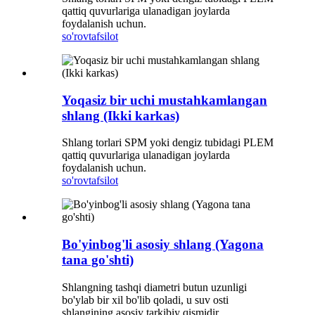
qattiq quvurlariga ulanadigan joylarda
foydalanish uchun.
so'rov
tafsilot
Yoqasiz bir uchi mustahkamlangan
shlang (Ikki karkas)
Shlang torlari SPM yoki dengiz tubidagi PLEM
qattiq quvurlariga ulanadigan joylarda
foydalanish uchun.
so'rov
tafsilot
Bo'yinbog'li asosiy shlang (Yagona
tana go'shti)
Shlangning tashqi diametri butun uzunligi
bo'ylab bir xil bo'lib qoladi, u suv osti
shlangining asosiy tarkibiy qismidir.