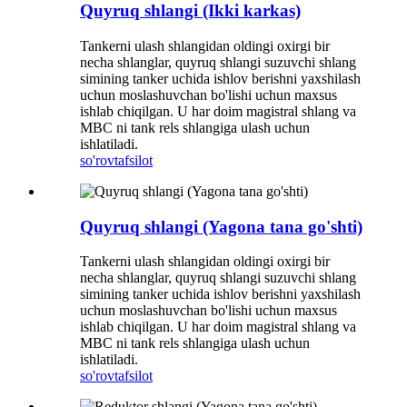
Quyruq shlangi (Ikki karkas)
Tankerni ulash shlangidan oldingi oxirgi bir
necha shlanglar, quyruq shlangi suzuvchi shlang
simining tanker uchida ishlov berishni yaxshilash
uchun moslashuvchan bo'lishi uchun maxsus
ishlab chiqilgan. U har doim magistral shlang va
MBC ni tank rels shlangiga ulash uchun
ishlatiladi.
so'rov
tafsilot
Quyruq shlangi (Yagona tana go'shti)
Tankerni ulash shlangidan oldingi oxirgi bir
necha shlanglar, quyruq shlangi suzuvchi shlang
simining tanker uchida ishlov berishni yaxshilash
uchun moslashuvchan bo'lishi uchun maxsus
ishlab chiqilgan. U har doim magistral shlang va
MBC ni tank rels shlangiga ulash uchun
ishlatiladi.
so'rov
tafsilot