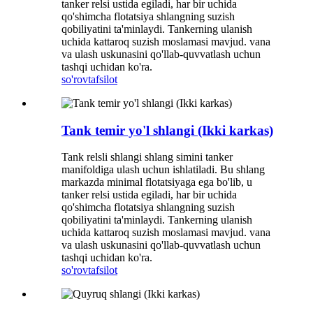
tanker relsi ustida egiladi, har bir uchida
qo'shimcha flotatsiya shlangning suzish
qobiliyatini ta'minlaydi. Tankerning ulanish
uchida kattaroq suzish moslamasi mavjud. vana
va ulash uskunasini qo'llab-quvvatlash uchun
tashqi uchidan ko'ra.
so'rov
tafsilot
Tank temir yo'l shlangi (Ikki karkas)
Tank relsli shlangi shlang simini tanker
manifoldiga ulash uchun ishlatiladi. Bu shlang
markazda minimal flotatsiyaga ega bo'lib, u
tanker relsi ustida egiladi, har bir uchida
qo'shimcha flotatsiya shlangning suzish
qobiliyatini ta'minlaydi. Tankerning ulanish
uchida kattaroq suzish moslamasi mavjud. vana
va ulash uskunasini qo'llab-quvvatlash uchun
tashqi uchidan ko'ra.
so'rov
tafsilot