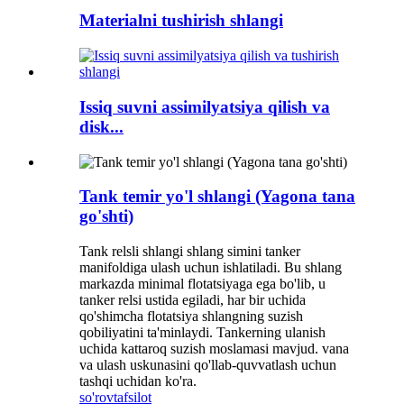
Materialni tushirish shlangi
Issiq suvni assimilyatsiya qilish va
disk...
Tank temir yo'l shlangi (Yagona tana
go'shti)
Tank relsli shlangi shlang simini tanker
manifoldiga ulash uchun ishlatiladi. Bu shlang
markazda minimal flotatsiyaga ega bo'lib, u
tanker relsi ustida egiladi, har bir uchida
qo'shimcha flotatsiya shlangning suzish
qobiliyatini ta'minlaydi. Tankerning ulanish
uchida kattaroq suzish moslamasi mavjud. vana
va ulash uskunasini qo'llab-quvvatlash uchun
tashqi uchidan ko'ra.
so'rov
tafsilot