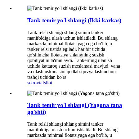
Tank temir yo'l shlangi (Ikki karkas)
Tank relsli shlangi shlang simini tanker
manifoldiga ulash uchun ishlatiladi. Bu shlang
markazda minimal flotatsiyaga ega bo'lib, u
tanker relsi ustida egiladi, har bir uchida
qo'shimcha flotatsiya shlangning suzish
qobiliyatini ta'minlaydi. Tankerning ulanish
uchida kattaroq suzish moslamasi mavjud. vana
va ulash uskunasini qo'llab-quvvatlash uchun
tashqi uchidan ko'ra.
so'rov
tafsilot
Tank temir yo'l shlangi (Yagona tana
go'shti)
Tank relsli shlangi shlang simini tanker
manifoldiga ulash uchun ishlatiladi. Bu shlang
markazda minimal flotatsiyaga ega bo'lib, u