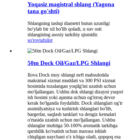
Yoqasiz magistral shlang (Yagona
tana go'shti)
Shlangning tashqi diametri butun uzunligi
bo'ylab bir xil bo'lib qoladi, u suv osti
shlangining asosiy tarkibiy qismidir.
so'rov
tafsilot
50m Dock Oil/Gaz/LPG Shlangi
Ilova Dock moy shlangi neft mahsulotida
maksimal xizmat muddati va 300 PSI xizmat
bosimida tozalangan yoqilg'ini uzatish uchun
mo'ljallangan. Ushbu dok shlangi dizayni yuqori
ish bosimi yoki aşınma uchun og'irroq devor
kerak bo'lganda foydalidir. Dock shlanglari og'ir
assimilyatsiya va tushirish shlanglari bo'lib,
bargerlar, saqlash tanklari va dengiz kemalari
o'rtasida uzatish uchun mo'ljallangan. Ushbu
shlanglar muhitga 50-100% aromatik tarkibga
qarshilik ko'rsatish uchun maxsus ishlab
chiqilgan naychani o'z ichiga oladi, qopqoq esa