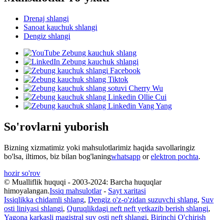
Drenaj shlangi
Sanoat kauchuk shlangi
Dengiz shlangi
So'rovlarni yuborish
Bizning xizmatimiz yoki mahsulotlarimiz haqida savollaringiz
bo'lsa, iltimos, biz bilan bog'laning
whatsapp
or
elektron pochta
.
hozir so'rov
© Mualliflik huquqi - 2003-2024: Barcha huquqlar
himoyalangan.
Issiq mahsulotlar
-
Sayt xaritasi
Issiqlikka chidamli shlang
,
Dengiz o'z-o'zidan suzuvchi shlang
,
Suv
osti liniyasi shlangi
,
Quruqlikdagi neft neft yetkazib berish shlangi
,
Yagona karkasli magistral suv osti neft shlangi
,
Birinchi O'chirish