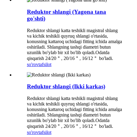
Reduktor shlangi (Yagona tana
go'shti)
Reduktor shlangi katta teshikli magistral shlang
va kichik teshikli quyruq shlangi o'rtasida,
konusning kattaroq uchidagi fitting ichida amalga
oshiriladi. Shlangning tashqi diametri butun
uzunlik bo'ylab bir xil bo'lib qoladi.Odatda
qisqarish 24/20＂, 20/16＂, 16/12＂ bo'ladi.
so'rov
tafsilot
Reduktor shlangi (Ikki karkas)
Reduktor shlangi katta teshikli magistral shlang
va kichik teshikli quyruq shlangi o'rtasida,
konusning kattaroq uchidagi fitting ichida amalga
oshiriladi. Shlangning tashqi diametri butun
uzunlik bo'ylab bir xil bo'lib qoladi.Odatda
qisqarish 24/20＂, 20/16＂, 16/12＂ bo'ladi.
so'rov
tafsilot