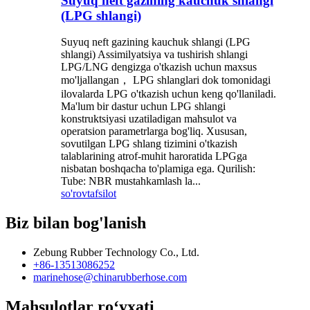
Suyuq neft gazining kauchuk shlangi
(LPG shlangi)
Suyuq neft gazining kauchuk shlangi (LPG
shlangi) Assimilyatsiya va tushirish shlangi
LPG/LNG dengizga o'tkazish uchun maxsus
mo'ljallangan， LPG shlanglari dok tomonidagi
ilovalarda LPG o'tkazish uchun keng qo'llaniladi.
Ma'lum bir dastur uchun LPG shlangi
konstruktsiyasi uzatiladigan mahsulot va
operatsion parametrlarga bog'liq. Xususan,
sovutilgan LPG shlang tizimini o'tkazish
talablarining atrof-muhit haroratida LPGga
nisbatan boshqacha to'plamiga ega. Qurilish:
Tube: NBR mustahkamlash la...
so'rov
tafsilot
Biz bilan bog'lanish
Zebung Rubber Technology Co., Ltd.
+86-13513086252
marinehose@chinarubberhose.com
Mahsulotlar roʻyxati