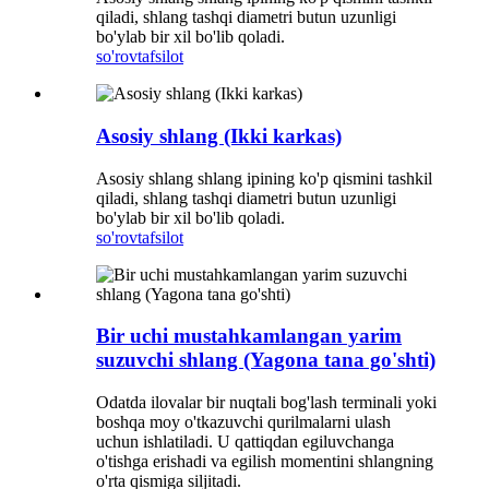
qiladi, shlang tashqi diametri butun uzunligi
bo'ylab bir xil bo'lib qoladi.
so'rov
tafsilot
Asosiy shlang (Ikki karkas)
Asosiy shlang shlang ipining ko'p qismini tashkil
qiladi, shlang tashqi diametri butun uzunligi
bo'ylab bir xil bo'lib qoladi.
so'rov
tafsilot
Bir uchi mustahkamlangan yarim
suzuvchi shlang (Yagona tana go'shti)
Odatda ilovalar bir nuqtali bog'lash terminali yoki
boshqa moy o'tkazuvchi qurilmalarni ulash
uchun ishlatiladi. U qattiqdan egiluvchanga
o'tishga erishadi va egilish momentini shlangning
o'rta qismiga siljitadi.