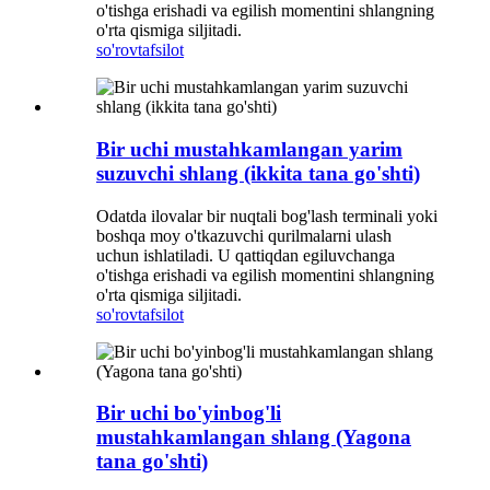
o'tishga erishadi va egilish momentini shlangning
o'rta qismiga siljitadi.
so'rov
tafsilot
Bir uchi mustahkamlangan yarim
suzuvchi shlang (ikkita tana go'shti)
Odatda ilovalar bir nuqtali bog'lash terminali yoki
boshqa moy o'tkazuvchi qurilmalarni ulash
uchun ishlatiladi. U qattiqdan egiluvchanga
o'tishga erishadi va egilish momentini shlangning
o'rta qismiga siljitadi.
so'rov
tafsilot
Bir uchi bo'yinbog'li
mustahkamlangan shlang (Yagona
tana go'shti)