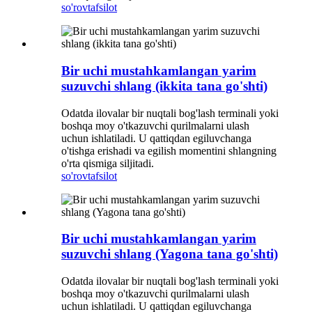
so'rov
tafsilot
Bir uchi mustahkamlangan yarim
suzuvchi shlang (ikkita tana go'shti)
Odatda ilovalar bir nuqtali bog'lash terminali yoki
boshqa moy o'tkazuvchi qurilmalarni ulash
uchun ishlatiladi. U qattiqdan egiluvchanga
o'tishga erishadi va egilish momentini shlangning
o'rta qismiga siljitadi.
so'rov
tafsilot
Bir uchi mustahkamlangan yarim
suzuvchi shlang (Yagona tana go'shti)
Odatda ilovalar bir nuqtali bog'lash terminali yoki
boshqa moy o'tkazuvchi qurilmalarni ulash
uchun ishlatiladi. U qattiqdan egiluvchanga