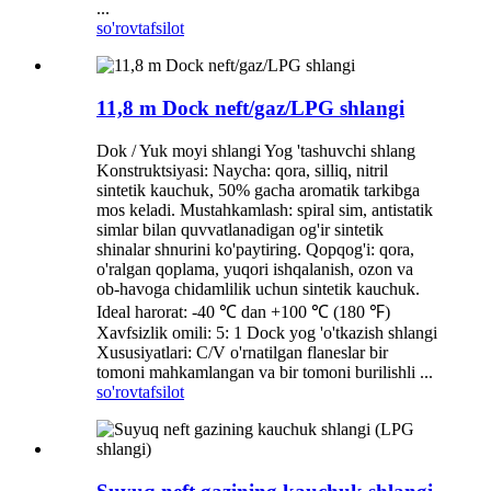
...
so'rov
tafsilot
11,8 m Dock neft/gaz/LPG shlangi
Dok / Yuk moyi shlangi Yog 'tashuvchi shlang
Konstruktsiyasi: Naycha: qora, silliq, nitril
sintetik kauchuk, 50% gacha aromatik tarkibga
mos keladi. Mustahkamlash: spiral sim, antistatik
simlar bilan quvvatlanadigan og'ir sintetik
shinalar shnurini ko'paytiring. Qopqog'i: qora,
o'ralgan qoplama, yuqori ishqalanish, ozon va
ob-havoga chidamlilik uchun sintetik kauchuk.
Ideal harorat: -40 ℃ dan +100 ℃ (180 ℉)
Xavfsizlik omili: 5: 1 Dock yog 'o'tkazish shlangi
Xususiyatlari: C/V o'rnatilgan flaneslar bir
tomoni mahkamlangan va bir tomoni burilishli ...
so'rov
tafsilot