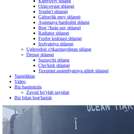
Kimyoviy shlang
Oziq-ovqat shlangi
Yoqilg'i shlangi
Gidravlik moy shlangi
Aşınmaya bardoshli shlang
Bug '/Issiq suv shlangi
Radiator shlangi
Fosfor kislotasi shlangi
Izolyatsiya shlangi
Uglerodsiz o'tkazmaydigan shlang
Drenaj shlangi
Suzuvchi shlang
Cho'kish shlangi
Tuxumni assimilyatsiya qilish shlangi
Yangiliklar
Video
Biz haqimizda
Zavod bo'ylab sayohat
Biz bilan bog'lanish